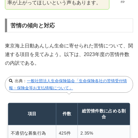
率が上がってほしいという声もあります。
FP
苦情の傾向と対応
東京海上日動あんしん生命に寄せられた苦情について、関
連する項目を見てみよう。以下は、2023年度の苦情件数
の内訳である。
出典：
一般社団法人生命保険協会「生命保険各社の苦情受付情
報・保険金等お支払情報について」
総苦情件数に占める割
項目
件数
合
不適切な募集行為
425件
2.35%