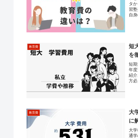
タか
習塾
自身
供。
短
教育費
を
短期
年度
紹介
方必
大
教育費
に
大学
通学