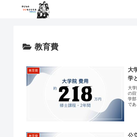
教育費
大
教育費
学
大学
の目
学部
であ
公
教育費