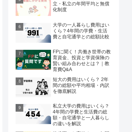
立・私立の年間平均と無償
化制度
大学の一人暮らし費用はい
くら？4年間の学費・生活
費と自宅通学との総額比較
FPに聞く！共働き世帯の教
育資金、投資と学資保険の
賢い組み合わせとは？｜教
育費Q&A
短大の費用はいくら？ 2年
間の総額や平均相場・内訳
を徹底解説
私立大学の費用はいくら？
4年間の学費と生活費の総
額・自宅通学と一人暮らし
の違いを解説