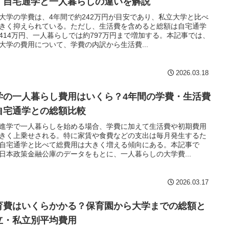
・自宅通学と一人暮らしの違いを解説
大学の学費は、4年間で約242万円が目安であり、私立大学と比べ
きく抑えられている。ただし、生活費を含めると総額は自宅通学
414万円、一人暮らしでは約797万円まで増加する。本記事では、
大学の費用について、学費の内訳から生活費...
2026.03.18
学の一人暮らし費用はいくら？4年間の学費・生活費
自宅通学との総額比較
進学で一人暮らしを始める場合、学費に加えて生活費や初期費用
きく上乗せされる。特に家賃や食費などの支出は毎月発生するた
自宅通学と比べて総費用は大きく増える傾向にある。本記事で
日本政策金融公庫のデータをもとに、一人暮らしの大学費...
2026.03.17
育費はいくらかかる？保育園から大学までの総額と
立・私立別平均費用