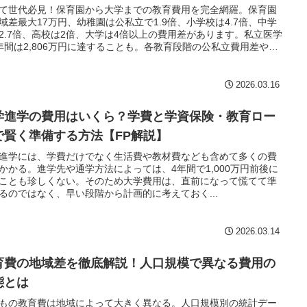
て世代必見！保育園から大学までの教育費用を完全網羅。保育園
域差最大17万円、幼稚園は公私立で1.9倍、小学校は4.7倍、中学
2.7倍、高校は2倍、大学は4倍以上の費用差があります。私立医学
年間は2,806万円に達することも。各教育段階の公私立費用差や隠
スト、世帯年収別の教育投資実態を具体的数字で解説し、早期の
計画をサポートします。
2026.03.16
学進学の費用はいくら？学費と学資保険・教育ロー
で賢く準備する方法【FP解説】
進学には、学費だけでなく生活費や教材費なども含めて多くの費
かかる。進学先や通学方法によっては、4年間で1,000万円前後に
ことも珍しくない。そのため大学費用は、直前になって慌てて準
るのではなく、早い段階から計画的に考えておく...
2026.03.14
育費の地域差を徹底解説！人口規模で異なる費用の
態とは
もの教育費は地域によって大きく異なる。人口規模別の統計デー