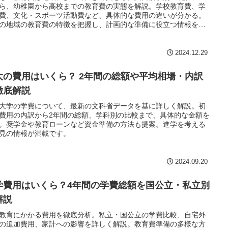
ら、幼稚園から高校までの教育費の実態を解説。学校教育費、学
費、文化・スポーツ活動費など、具体的な費用の違いが分かる。
の地域の教育費の特徴を把握し、計画的な準備に役立つ情報を提
居住地域の人口規模による教育費の違いを理解できる内容。
2024.12.29
大の費用はいくら？ 2年間の総額や平均相場・内訳
徹底解説
大学の学費について、最新の文科省データを基に詳しく解説。初
費用の内訳から2年間の総額、学科別の比較まで、具体的な金額を
。奨学金や教育ローンなど資金準備の方法も提案。進学を考える
見の情報が満載です。
2024.09.20
学費用はいくら？4年間の学費総額を国公立・私立別
解説
教育にかかる費用を徹底分析。私立・国公立の学費比較、自宅外
の追加費用、家計への影響を詳しく解説。教育費準備の多様な方