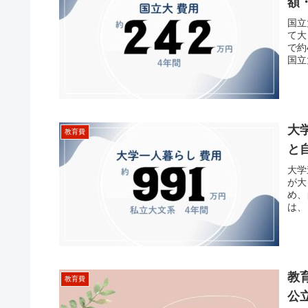
額
国立
て大
で約
国立
大
教育費
と
大学
が大
め、
は、
教
教育費
公