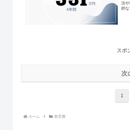
法や
的な
スポ
次
1
ホーム
教育費