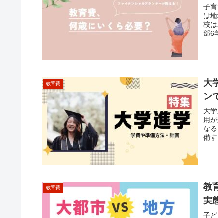
子育
は地
校は
部6
れコ
資金
大
教育費
ン
大学
用が
なる
備す
教
教育費
実
子ど