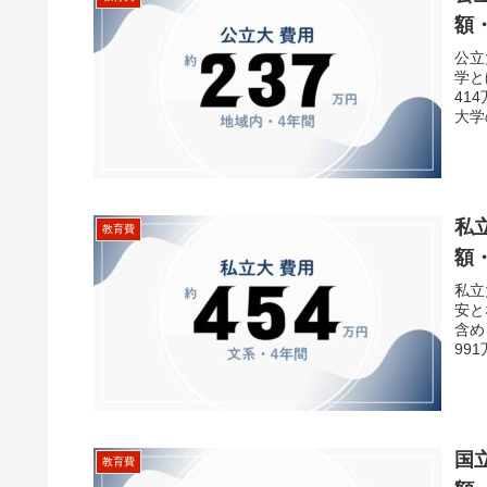
額
公立
学と
41
大学
私
教育費
額
私立
安と
含め
99
国
教育費